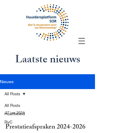
Laatste nieuws
Nieuws
All Posts
All Posts
27 jan 2024
Huurbeleid
RvC
Prestatieafspraken 2024-2026