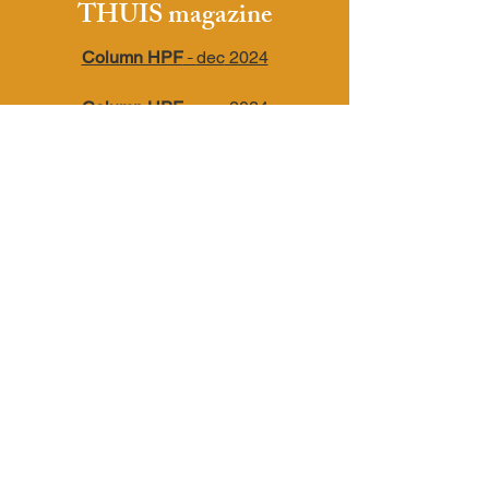
THUIS magazine
-
Column HPF
dec
2024
-
Column HPF
sep 2024
Column HPF
- jun 2024
-
Column HPF
mar 2024
-
Column HPF
dec 2023
-
Column HPF
sep 2023
Column HPF
- jun 2023
Column HPF -
mar 2023